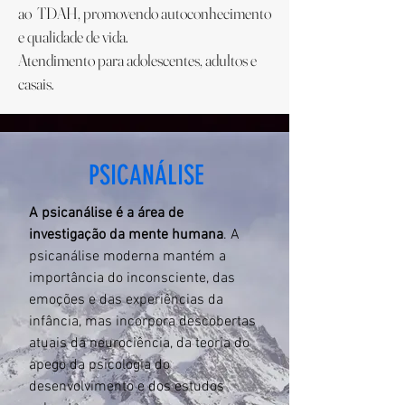
ao TDAH, promovendo autoconhecimento
e qualidade de vida.
Atendimento para adolescentes, adultos e
casais.
PSICANÁLISE
A psicanálise é a área de
investigação da mente humana
. A
psicanálise moderna mantém a
importância do inconsciente, das
emoções e das experiências da
infância, mas incorpora descobertas
atuais da neurociência, da teoria do
apego da psicologia do
desenvolvimento e dos estudos