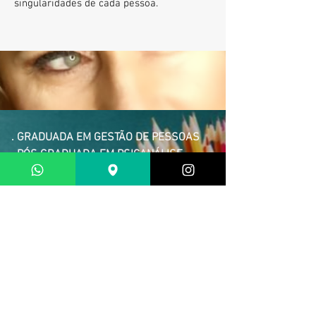
singularidades de cada pessoa.
. GRADUADA EM GESTÃO DE PESSOAS
. PÓS GRADUADA EM PSICANÁLISE
. PÓS GRADUADA EM CONSTELAÇÃO
FAMILIAR SISTÊMICA
. ESPECIALIZAÇÃO EM CONCILIAÇÃO
JUDICIAL e CIVIL
. ESPECIALIZAÇÃO EM TERAPIA DE
CASAL
. PÓS GRADUADA EM NEUROCIÊNCIAS
Quando se trata da sua saúde e bem