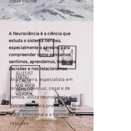
sobre trauma
A Neurociência é a ciência que
estuda o sistema nervoso,
especialmente o cérebro, para
compreender como pensamos,
sentimos, aprendemos, tomamos
decisões e nos relacionamos
Ana Ferreira, especialista em
terapia individual, casal e de
família, utiliza neurociência e
psicanálise para promover o bem-
estar emocional e a harmonia nas
relações.